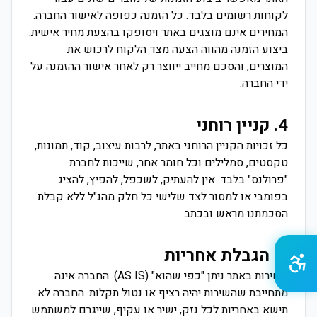
לקוחות רשומים בלבד. כל הזמנה כפופה לאישור החברה.
המחירים אינם מוצגים באתר ויסופקו בהצעת מחיר אישית.
ביצוע הזמנה מהווה הצעה מצד הלקוח לרכוש את
המוצרים, והסכם מחייב ייווצר רק לאחר אישור ההזמנה על
ידי החברה.
4. קניין רוחני
כל זכויות הקניין הרוחני באתר, לרבות עיצוב, קוד, תמונות,
טקסטים, סמלילים וכל חומר אחר, שייכות לחברת
"פרולנס" בלבד. אין להעתיק, לשכפל, להפיץ, להציג
בפומבי או למסור לצד שלישי כל חלק מהנ"ל ללא קבלת
הסכמתנו מראש ובכתב.
5. הגבלת אחריות
השירות באתר ניתן "כפי שהוא" (AS IS). החברה אינה
מתחייבת שהשירות יהיה רציף או נטול תקלות. החברה לא
תישא באחריות לכל נזק, ישיר או עקיף, שייגרם למשתמש